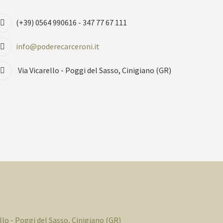
(+39) 0564 990616 - 347 77 67 111
info@poderecarceroni.it
Via Vicarello - Poggi del Sasso, Cinigiano (GR)
ello - Poggi del Sasso, Cinigiano (GR)