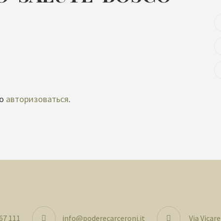
мо
авторизоваться
.
 67 111
info@poderecarceroni.it
Via Vicar