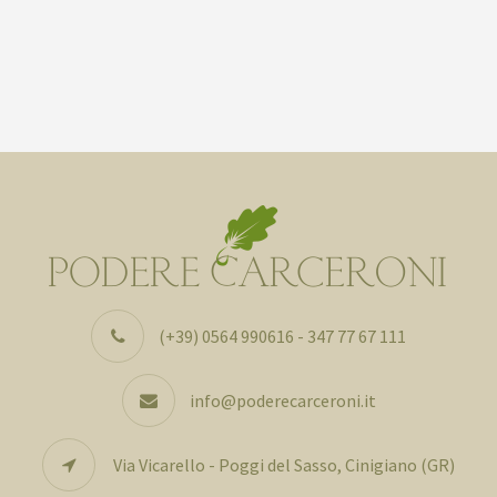
(+39) 0564 990616 - 347 77 67 111
info@poderecarceroni.it
Via Vicarello - Poggi del Sasso, Cinigiano (GR)