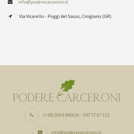
info@poderecarceroni.it
Via Vicarello - Poggi del Sasso, Cinigiano (GR)
(+39) 0564 990616 - 347 77 67 111
info@poderecarceroni.it