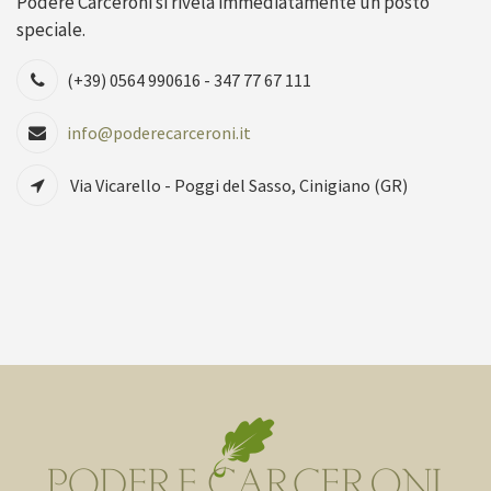
Podere Carceroni si rivela immediatamente un posto
speciale.
(+39) 0564 990616 - 347 77 67 111
info@poderecarceroni.it
Via Vicarello - Poggi del Sasso, Cinigiano (GR)