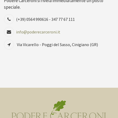
Podere Carceroni si rivela immediatamente un posto
speciale.
(+39) 0564 990616 - 347 77 67 111
info@poderecarceroni.it
Via Vicarello - Poggi del Sasso, Cinigiano (GR)