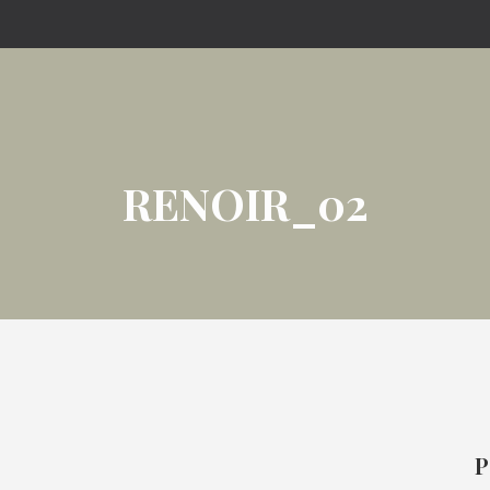
RENOIR_02
P