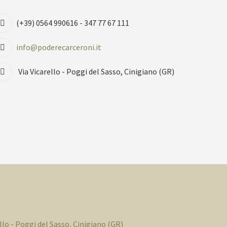
(+39) 0564 990616 - 347 77 67 111
info@poderecarceroni.it
Via Vicarello - Poggi del Sasso, Cinigiano (GR)
ello - Poggi del Sasso, Cinigiano (GR)