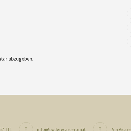
tar abzugeben.
 67 111
info@poderecarceroni.it
Via Vicar