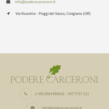
info@poderecarceroni.it
Via Vicarello - Poggi del Sasso, Cinigiano (GR)
(+39) 0564 990616 - 347 77 67 111
info@poderecarceroni.it