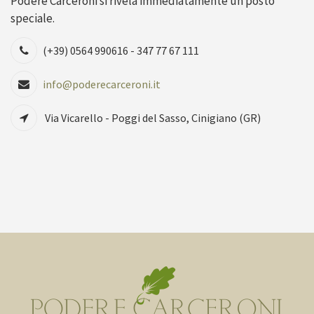
Podere Carceroni si rivela immediatamente un posto
speciale.
(+39) 0564 990616 - 347 77 67 111
info@poderecarceroni.it
Via Vicarello - Poggi del Sasso, Cinigiano (GR)